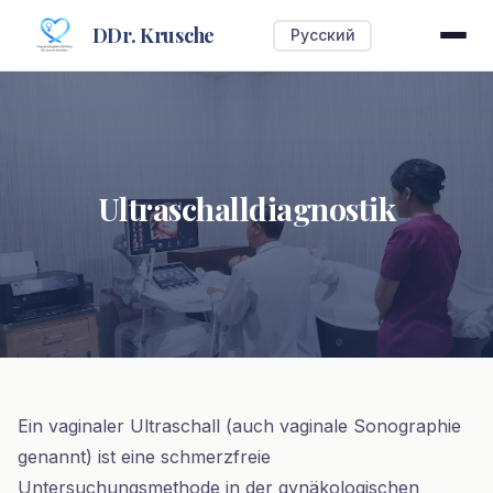
DDr. Krusche
Русский
Ultraschalldiagnostik
Ultraschalldiagnostik
Ein vaginaler Ultraschall (auch vaginale Sonographie
genannt) ist eine schmerzfreie
Untersuchungsmethode in der gynäkologischen