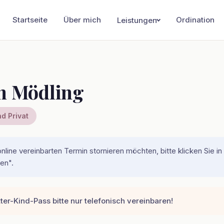
Startseite
Über mich
Ordination
Leistungen
barung
n Mödling
d Privat
online vereinbarten Termin stornieren möchten, bitte klicken Sie i
en".
er-Kind-Pass bitte nur telefonisch vereinbaren!