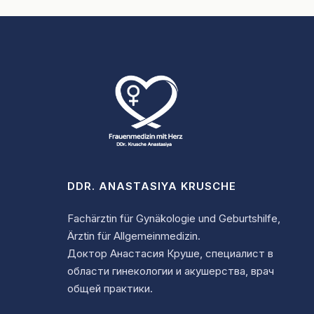
DDR. ANASTASIYA KRUSCHE
Fachärztin für Gynäkologie und Geburtshilfe,
Ärztin für Allgemeinmedizin.
Доктор Анастасия Круше, специалист в
области гинекологии и акушерства, врач
общей практики.