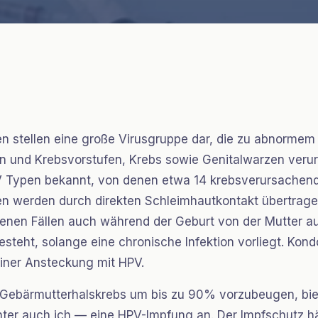
gen
n stellen eine große Virusgruppe dar, die zu abnorme
 und Krebsvorstufen, Krebs sowie Genitalwarzen veru
V Typen bekannt, von denen etwa 14 krebsverursachen
n werden durch direkten Schleimhautkontakt übertragen
tenen Fällen auch während der Geburt von der Mutter au
teht, solange eine chronische Infektion vorliegt. Kon
einer Ansteckung mit HPV.
. Gebärmutterhalskrebs um bis zu 90% vorzubeugen, bie
er auch ich — eine HPV-Impfung an. Der Impfschutz häl