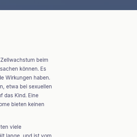
m Zellwachstum beim
rsachen können. Es
de Wirkungen haben.
, etwa bei sexuellen
f das Kind. Eine
dome bieten keinen
ten viele
t lange, und ist vom