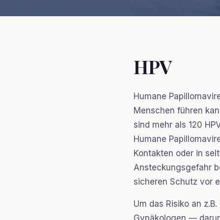
Impfun
HPV
Humane Papillomavire
Menschen führen kann
sind mehr als 120 HP
Humane Papillomavire
Kontakten oder in sel
Ansteckungsgefahr bes
sicheren Schutz vor 
Um das Risiko an z.B
Gynäkologen — darunt